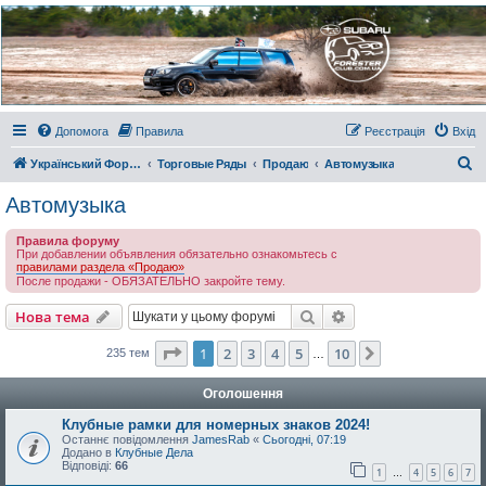
Украинский Форестер
Клуб
Всеукраинский клуб владельцев Subaru Forester. Клубные покатушки на природе и
еженедельные встречи, скидки от партнеров и просто много общения с друзьями.
Присоединяйтесь. Think. Feel. Drive.
Допомога
Правила
Реєстрація
Вхід
П
Український Форестер Клуб
Торговые Ряды
Продаю
Автомузыка
о
Автомузыка
ш
Правила форуму
у
При добавлении объявления обязательно ознакомьтесь с
правилами раздела «Продаю»
к
После продажи - ОБЯЗАТЕЛЬНО закройте тему.
Пошук
Розширений пошу
Нова тема
Сторінка
1
з
10
1
2
3
4
5
10
Далі
235 тем
…
Оголошення
Клубные рамки для номерных знаков 2024!
Останнє повідомлення
JamesRab
«
Сьогодні, 07:19
Додано в
Клубные Дела
Відповіді:
66
1
4
5
6
7
…