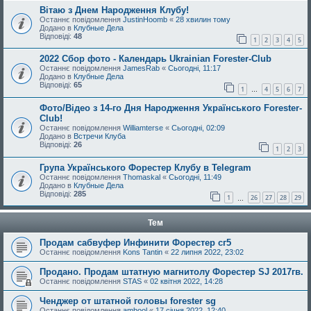
Вітаю з Днем Народження Клубу!
Останнє повідомлення
JustinHoomb
«
28 хвилин тому
Додано в
Клубные Дела
Відповіді:
48
1
2
3
4
5
2022 Сбор фото - Календарь Ukrainian Forester-Club
Останнє повідомлення
JamesRab
«
Сьогодні, 11:17
Додано в
Клубные Дела
Відповіді:
65
1
4
5
6
7
…
Фото/Відео з 14-го Дня Народження Українського Forester-
Club!
Останнє повідомлення
Williamterse
«
Сьогодні, 02:09
Додано в
Встречи Клуба
Відповіді:
26
1
2
3
Група Українського Форестер Клубу в Telegram
Останнє повідомлення
Thomaskal
«
Сьогодні, 11:49
Додано в
Клубные Дела
Відповіді:
285
1
26
27
28
29
…
Тем
Продам сабвуфер Инфинити Форестер сг5
Останнє повідомлення
Kons Tantin
«
22 липня 2022, 23:02
Продано. Продам штатную магнитолу Форестер SJ 2017гв.
Останнє повідомлення
STAS
«
02 квітня 2022, 14:28
Ченджер от штатной головы forester sg
Останнє повідомлення
ambool
«
17 січня 2022, 12:40