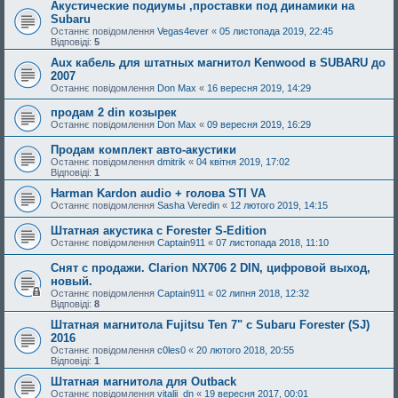
Акустические подиумы ,проставки под динамики на
Subaru
Останнє повідомлення
Vegas4ever
«
05 листопада 2019, 22:45
Відповіді:
5
Aux кабель для штатных магнитол Kenwood в SUBARU до
2007
Останнє повідомлення
Don Max
«
16 вересня 2019, 14:29
продам 2 din козырек
Останнє повідомлення
Don Max
«
09 вересня 2019, 16:29
Продам комплект авто-акустики
Останнє повідомлення
dmitrik
«
04 квітня 2019, 17:02
Відповіді:
1
Harman Kardon audio + голова STI VA
Останнє повідомлення
Sasha Veredin
«
12 лютого 2019, 14:15
Штатная акустика с Forester S-Edition
Останнє повідомлення
Captain911
«
07 листопада 2018, 11:10
Снят с продажи. Clarion NX706 2 DIN, цифровой выход,
новый.
Останнє повідомлення
Captain911
«
02 липня 2018, 12:32
Відповіді:
8
Штатная магнитола Fujitsu Ten 7" с Subaru Forester (SJ)
2016
Останнє повідомлення
c0les0
«
20 лютого 2018, 20:55
Відповіді:
1
Штатная магнитола для Outback
Останнє повідомлення
vitalii_dn
«
19 вересня 2017, 00:01