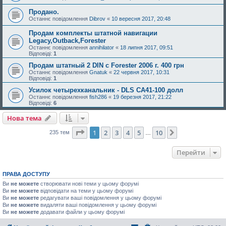
Продано.
Останнє повідомлення
Dibrov
«
10 вересня 2017, 20:48
Продам комплекты штатной навигации
Legacy,Outback,Forester
Останнє повідомлення
annihilator
«
18 липня 2017, 09:51
Відповіді:
1
Продам штатный 2 DIN с Forester 2006 г. 400 грн
Останнє повідомлення
Gnatuk
«
22 червня 2017, 10:31
Відповіді:
1
Усилок четырехканальник - DLS CA41-100 долл
Останнє повідомлення
fish286
«
19 березня 2017, 21:22
Відповіді:
6
Нова тема
Сторінка
1
з
10
1
2
3
4
5
10
Далі
235 тем
…
Перейти
ПРАВА ДОСТУПУ
Ви
не можете
створювати нові теми у цьому форумі
Ви
не можете
відповідати на теми у цьому форумі
Ви
не можете
редагувати ваші повідомлення у цьому форумі
Ви
не можете
видаляти ваші повідомлення у цьому форумі
Ви
не можете
додавати файли у цьому форумі