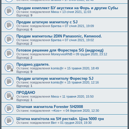
Продам комплект БУ акустики на Форь и другие Субы
Останнє повідомлення
Миха
«
13 січня 2021, 11:03
Відповіді:
9
Продам штатную магнитолу с SJ
Останнє повідомлення
Бритва
«
07 січня 2021, 19:09
Відповіді:
6
Продам магнитолы 2DIN Panasonic, Kenwood.
Останнє повідомлення
Бритва
«
07 січня 2021, 19:02
Відповіді:
2
Готовое решение для Форестера SG (андроид)
Останнє повідомлення
MoneyveoRNB
«
09 грудня 2020, 23:12
Відповіді:
2
Продано,удалите.
Останнє повідомлення
komis@r
«
15 травня 2020, 18:49
Відповіді:
9
Продам штатную магнитолу Форестер SJ
Останнє повідомлення
komis@r
«
15 травня 2020, 12:16
Відповіді:
1
ПРОДАНО
Останнє повідомлення
Миха
«
11 травня 2020, 15:50
Відповіді:
1
Штатная магнитола Forester SH2008
Останнє повідомлення
-=Kos=-
«
04 березня 2020, 12:30
Штатна магнітола на SH рестайл. Ціна 5000 грн
Останнє повідомлення
Вінт
«
01 грудня 2019, 19:30