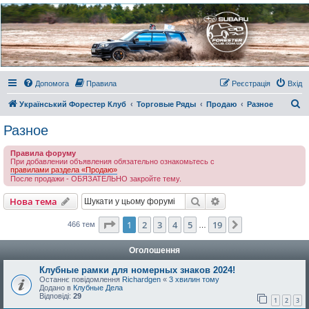
Украинский Форестер
Клуб
Всеукраинский клуб владельцев Subaru Forester. Клубные покатушки на природе и
еженедельные встречи, скидки от партнеров и просто много общения с друзьями.
Присоединяйтесь. Think. Feel. Drive.
Допомога
Правила
Реєстрація
Вхід
П
Український Форестер Клуб
Торговые Ряды
Продаю
Разное
о
Разное
ш
Правила форуму
у
При добавлении объявления обязательно ознакомьтесь с
правилами раздела «Продаю»
к
После продажи - ОБЯЗАТЕЛЬНО закройте тему.
Пошук
Розширений пошу
Нова тема
Сторінка
1
з
19
1
2
3
4
5
19
Далі
466 тем
…
Оголошення
Клубные рамки для номерных знаков 2024!
Останнє повідомлення
Richardgen
«
3 хвилин тому
Додано в
Клубные Дела
Відповіді:
29
1
2
3