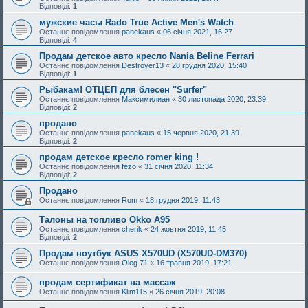
Відповіді:
1
мужские часы Rado True Active Men's Watch
Останнє повідомлення
panekaus
«
06 січня 2021, 16:27
Відповіді:
4
Продам детское авто кресло Nania Beline Ferrari
Останнє повідомлення
Destroyer13
«
28 грудня 2020, 15:40
Відповіді:
1
Рыбакам! ОТЦЕП для блесен "Surfer"
Останнє повідомлення
Максимилиан
«
30 листопада 2020, 23:39
Відповіді:
2
продано
Останнє повідомлення
panekaus
«
15 червня 2020, 21:39
Відповіді:
2
продам детское кресло romer king !
Останнє повідомлення
fezo
«
31 січня 2020, 11:34
Відповіді:
2
Продано
Останнє повідомлення
Rom
«
18 грудня 2019, 11:43
Талоны на топливо Okko A95
Останнє повідомлення
cherik
«
24 жовтня 2019, 11:45
Відповіді:
2
Продам ноутбук ASUS X570UD (X570UD-DM370)
Останнє повідомлення
Oleg 71
«
16 травня 2019, 17:21
продам сертификат на массаж
Останнє повідомлення
Klim115
«
26 січня 2019, 20:08