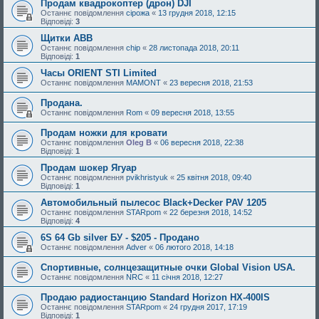
Продам квадрокоптер (дрон) DJI
Останнє повідомлення
сірожа
«
13 грудня 2018, 12:15
Відповіді:
3
Щитки АВВ
Останнє повідомлення
chip
«
28 листопада 2018, 20:11
Відповіді:
1
Часы ORIENT STI Limited
Останнє повідомлення
MAMONT
«
23 вересня 2018, 21:53
Продана.
Останнє повідомлення
Rom
«
09 вересня 2018, 13:55
Продам ножки для кровати
Останнє повідомлення
Oleg B
«
06 вересня 2018, 22:38
Відповіді:
1
Продам шокер Ягуар
Останнє повідомлення
pvikhristyuk
«
25 квітня 2018, 09:40
Відповіді:
1
Автомобильный пылесос Black+Decker PAV 1205
Останнє повідомлення
STARpom
«
22 березня 2018, 14:52
Відповіді:
4
6S 64 Gb silver БУ - $205 - Продано
Останнє повідомлення
Adver
«
06 лютого 2018, 14:18
Спортивные, солнцезащитные очки Global Vision USA.
Останнє повідомлення
NRC
«
11 січня 2018, 12:27
Продаю радиостанцию Standard Horizon HX-400IS
Останнє повідомлення
STARpom
«
24 грудня 2017, 17:19
Відповіді:
1