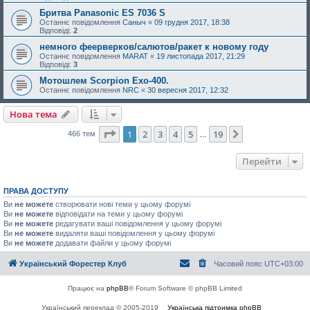
Бритва Panasonic ES 7036 S
Останнє повідомлення
Саныч
«
09 грудня 2017, 18:38
Відповіді:
2
немного феерверков/салютов/ракет к новому году
Останнє повідомлення
MARAT
«
19 листопада 2017, 21:29
Відповіді:
3
Мотошлем Scorpion Exo-400.
Останнє повідомлення
NRC
«
30 вересня 2017, 12:32
Нова тема
Сторінка
1
з
19
1
2
3
4
5
19
Далі
466 тем
…
Перейти
ПРАВА ДОСТУПУ
Ви
не можете
створювати нові теми у цьому форумі
Ви
не можете
відповідати на теми у цьому форумі
Ви
не можете
редагувати ваші повідомлення у цьому форумі
Ви
не можете
видаляти ваші повідомлення у цьому форумі
Ви
не можете
додавати файли у цьому форумі
Український Форестер Клуб
Часовий пояс
UTC+03:00
Працює на
phpBB
® Forum Software © phpBB Limited
Український переклад © 2005-2019
Українська підтримка phpBB