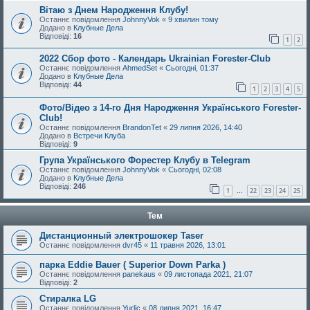
Вітаю з Днем Народження Клубу!
Останнє повідомлення
JohnnyVok
«
9 хвилин тому
Додано в
Клубные Дела
Відповіді:
16
1
2
2022 Сбор фото - Календарь Ukrainian Forester-Club
Останнє повідомлення
AhmedSet
«
Сьогодні, 01:37
Додано в
Клубные Дела
Відповіді:
44
1
2
3
4
5
Фото/Відео з 14-го Дня Народження Українського Forester-
Club!
Останнє повідомлення
BrandonTet
«
29 липня 2026, 14:40
Додано в
Встречи Клуба
Відповіді:
9
Група Українського Форестер Клубу в Telegram
Останнє повідомлення
JohnnyVok
«
Сьогодні, 02:08
Додано в
Клубные Дела
Відповіді:
246
1
22
23
24
25
…
Тем
Дистанционный электрошокер Taser
Останнє повідомлення
dvr45
«
11 травня 2026, 13:01
парка Eddie Bauer ( Superior Down Parka )
Останнє повідомлення
panekaus
«
09 листопада 2021, 21:07
Відповіді:
2
Стиралка LG
Останнє повідомлення
Yurlic
«
08 липня 2021, 16:47