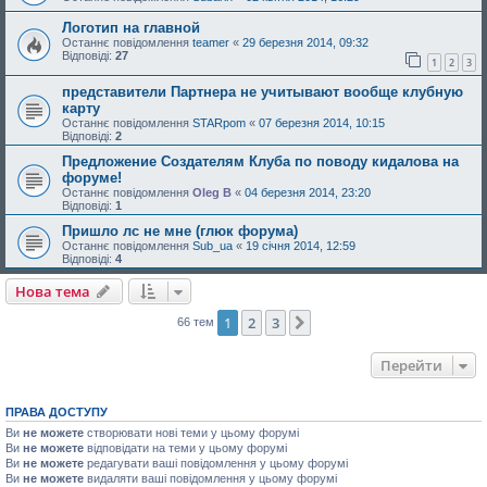
Логотип на главной
Останнє повідомлення
teamer
«
29 березня 2014, 09:32
Відповіді:
27
1
2
3
представители Партнера не учитывают вообще клубную
карту
Останнє повідомлення
STARpom
«
07 березня 2014, 10:15
Відповіді:
2
Предложение Создателям Клуба по поводу кидалова на
форуме!
Останнє повідомлення
Oleg B
«
04 березня 2014, 23:20
Відповіді:
1
Пришло лс не мне (глюк форума)
Останнє повідомлення
Sub_ua
«
19 січня 2014, 12:59
Відповіді:
4
Нова тема
1
2
3
Далі
66 тем
Перейти
ПРАВА ДОСТУПУ
Ви
не можете
створювати нові теми у цьому форумі
Ви
не можете
відповідати на теми у цьому форумі
Ви
не можете
редагувати ваші повідомлення у цьому форумі
Ви
не можете
видаляти ваші повідомлення у цьому форумі