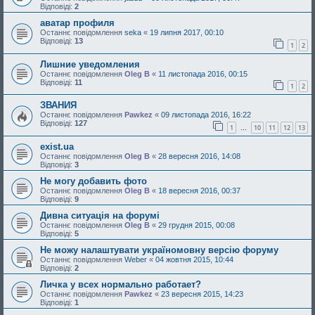
Відповіді:
2
аватар профиля
Останнє повідомлення
seka
«
19 липня 2017, 00:10
Відповіді:
13
1
2
Лишние уведомления
Останнє повідомлення
Oleg B
«
11 листопада 2016, 00:15
Відповіді:
11
1
2
ЗВАНИЯ
Останнє повідомлення
Pawkez
«
09 листопада 2016, 16:22
Відповіді:
127
1
10
11
12
13
…
exist.ua
Останнє повідомлення
Oleg B
«
28 вересня 2016, 14:08
Відповіді:
3
Не могу добавить фото
Останнє повідомлення
Oleg B
«
18 вересня 2016, 00:37
Відповіді:
9
Дивна ситуація на форумі
Останнє повідомлення
Oleg B
«
29 грудня 2015, 00:08
Відповіді:
5
Не можу налаштувати україномовну версію форуму
Останнє повідомлення
Weber
«
04 жовтня 2015, 10:44
Відповіді:
2
Личка у всех нормально работает?
Останнє повідомлення
Pawkez
«
23 вересня 2015, 14:23
Відповіді:
1