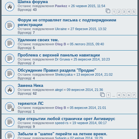
Шапка форума
Останнє повідомлення
Pawkez
«
26 червня 2015, 11:54
Відповіді:
43
1
2
3
4
5
Форум не отправляет письма с подтверждением
регистрации
Останнє повідомлення
Ukraine
«
27 березня 2015, 13:32
Відповіді:
7
Удаление своих тем.
Останнє повідомлення
Oleg B
«
05 лютого 2015, 09:40
Відповіді:
5
Проблема с верхней панелью навигации
Останнє повідомлення
Dr Gruwa
«
25 вересня 2014, 10:23
Відповіді:
2
Обсуждение Правил раздела "Продаю"
Останнє повідомлення
Shelezyaka
«
13 вересня 2014, 21:02
Відповіді:
4
Замена Ника
Останнє повідомлення
alegri
«
09 вересня 2014, 21:36
Відповіді:
62
1
4
5
6
7
…
теряются ЛС
Останнє повідомлення
Oleg B
«
05 вересня 2014, 21:01
Відповіді:
1
при открытии любой странички орет Антивирус
Останнє повідомлення
speed-rs
«
19 червня 2014, 00:17
Відповіді:
9
Забыли в "шапке" перейти на летнее время.
Останнє повідомлення
Subarin
«
02 квітня 2014, 16:29