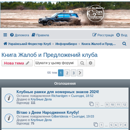
Украинский Форестер
Клуб
Всеукраинский клуб владельцев Subaru Forester. Клубные покатушки на природе и
еженедельные встречи, скидки от партнеров и просто много общения с друзьями.
Присоединяйтесь. Think. Feel. Drive.
Допомога
Правила
Реєстрація
Вхід
П
Український Форестер Клуб
ИнформБюро
Книга Жалоб и Предложений клуба
о
Книга Жалоб и Предложений клуба
ш
Пошук
Розширений пошу
Нова тема
у
к
1
2
3
Далі
66 тем
Оголошення
Клубные рамки для номерных знаков 2024!
Останнє повідомлення
Richardgen
«
Сьогодні, 18:52
Додано в
Клубные Дела
Відповіді:
111
1
9
10
11
12
…
Вітаю з Днем Народження Клубу!
Останнє повідомлення
Gilbertdesia
«
Сьогодні, 19:03
Додано в
Клубные Дела
Відповіді:
75
1
5
6
7
8
…