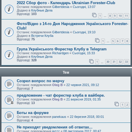
2022 Сбор фото - Календарь Ukrainian Forester-Club
Останнє повідомлення
Gilbertdesia
«
Сьогодні, 13:07
Додано в
Клубные Дела
Відповіді:
103
1
8
9
10
11
…
Фото/Відео з 14-го Дня Народження Українського Forester-
Club!
Останнє повідомлення
Gilbertdesia
«
Сьогодні, 19:10
Додано в
Встречи Клуба
Відповіді:
75
1
5
6
7
8
…
Група Українського Форестер Клубу в Telegram
Останнє повідомлення
Richardgen
«
Сьогодні, 15:33
Додано в
Клубные Дела
Відповіді:
328
1
30
31
32
33
…
Тем
Созрел вопрос по мерчу
Останнє повідомлення
Oleg B
«
22 червня 2021, 09:12
Відповіді:
7
предложение - чат форестер клуба в вайбере.
Останнє повідомлення
Oleg B
«
21 вересня 2019, 01:35
Відповіді:
13
1
2
Боты на форуме
Останнє повідомлення
panekaus
«
22 березня 2018, 00:01
Відповіді:
4
Не приходят уведомления об ответах...
Останнє повідомлення
jazzz
«
08 листопада 2017, 00:47