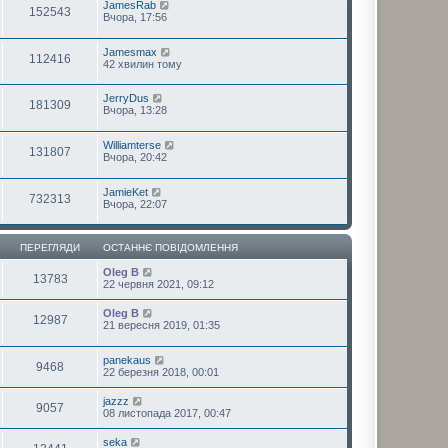
JamesRab
152543
Вчора, 17:56
Jamesmax
112416
42 хвилин тому
JerryDus
181309
Вчора, 13:28
Williamterse
131807
Вчора, 20:42
JamieKet
732313
Вчора, 22:07
ПЕРЕГЛЯДИ
ОСТАННЄ ПОВІДОМЛЕННЯ
Oleg B
13783
22 червня 2021, 09:12
Oleg B
12987
21 вересня 2019, 01:35
panekaus
9468
22 березня 2018, 00:01
jazzz
9057
08 листопада 2017, 00:47
seka