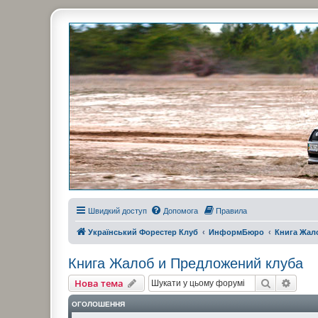
Украинский Форестер Клуб
Всеукраинский клуб владельцев Subaru Forester. Клубные покатушк
Швидкий доступ
Допомога
Правила
Український Форестер Клуб
ИнформБюро
Книга Жал
Книга Жалоб и Предложений клуба
Пошук
Розш
Нова тема
ОГОЛОШЕННЯ