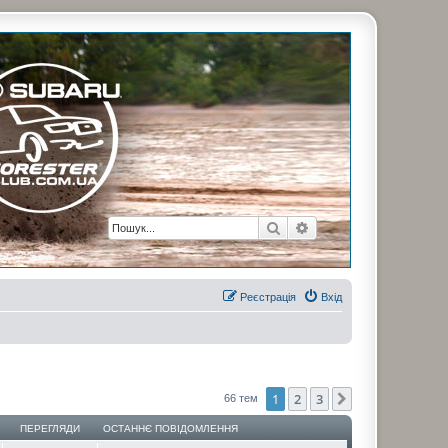
рузьями. Присоединяйтесь. Think. Feel. Drive.
Пошук
Розширений пошук
Реєстрація
Вхід
1
2
3
Далі
66 тем
ПЕРЕГЛЯДИ
ОСТАННЄ ПОВІДОМЛЕННЯ