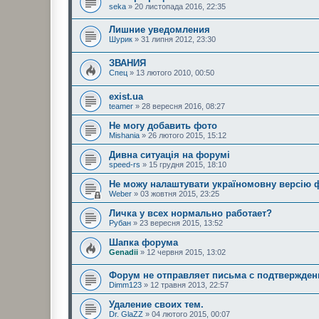
seka
» 20 листопада 2016, 22:35
Лишние уведомления
Шурик
» 31 липня 2012, 23:30
ЗВАНИЯ
Спец
» 13 лютого 2010, 00:50
exist.ua
teamer
» 28 вересня 2016, 08:27
Не могу добавить фото
Mishania
» 26 лютого 2015, 15:12
Дивна ситуація на форумі
speed-rs
» 15 грудня 2015, 18:10
Не можу налаштувати україномовну версію 
Weber
» 03 жовтня 2015, 23:25
Личка у всех нормально работает?
Рубан
» 23 вересня 2015, 13:52
Шапка форума
Genadii
» 12 червня 2015, 13:02
Форум не отправляет письма с подтвержден
Dimm123
» 12 травня 2013, 22:57
Удаление своих тем.
Dr. GlaZZ
» 04 лютого 2015, 00:07