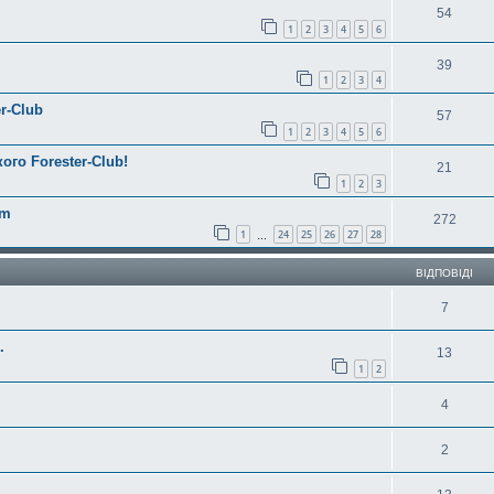
54
1
2
3
4
5
6
39
1
2
3
4
r-Club
57
1
2
3
4
5
6
ого Forester-Club!
21
1
2
3
am
272
1
24
25
26
27
28
…
ВІДПОВІДІ
7
.
13
1
2
4
2