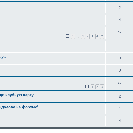
2
4
62
1
3
4
5
6
7
…
1
рус
9
0
27
1
2
3
ще клубную карту
2
идалова на форуме!
1
4