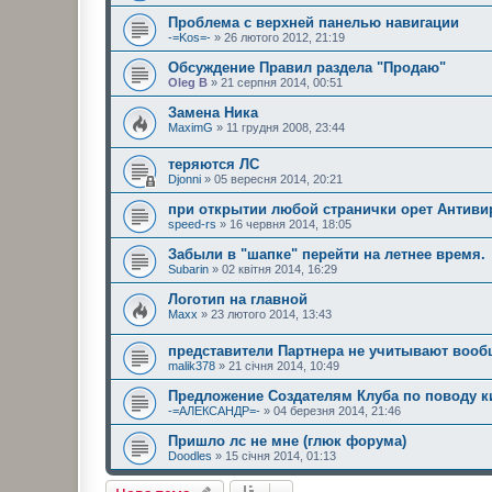
Проблема с верхней панелью навигации
-=Kos=-
» 26 лютого 2012, 21:19
Обсуждение Правил раздела "Продаю"
Oleg B
» 21 серпня 2014, 00:51
Замена Ника
MaximG
» 11 грудня 2008, 23:44
теряются ЛС
Djonni
» 05 вересня 2014, 20:21
при открытии любой странички орет Антиви
speed-rs
» 16 червня 2014, 18:05
Забыли в "шапке" перейти на летнее время.
Subarin
» 02 квітня 2014, 16:29
Логотип на главной
Maxx
» 23 лютого 2014, 13:43
представители Партнера не учитывают вооб
malik378
» 21 січня 2014, 10:49
Предложение Создателям Клуба по поводу к
-=АЛЕКСАНДР=-
» 04 березня 2014, 21:46
Пришло лс не мне (глюк форума)
Doodles
» 15 січня 2014, 01:13