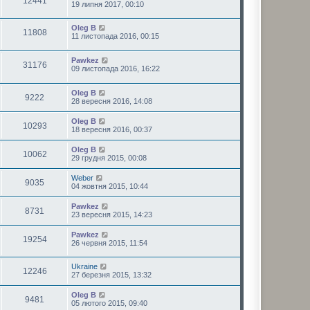
12441
19 липня 2017, 00:10
Oleg B
11808
11 листопада 2016, 00:15
Pawkez
31176
09 листопада 2016, 16:22
Oleg B
9222
28 вересня 2016, 14:08
Oleg B
10293
18 вересня 2016, 00:37
Oleg B
10062
29 грудня 2015, 00:08
Weber
9035
04 жовтня 2015, 10:44
Pawkez
8731
23 вересня 2015, 14:23
Pawkez
19254
26 червня 2015, 11:54
Ukraine
12246
27 березня 2015, 13:32
Oleg B
9481
05 лютого 2015, 09:40