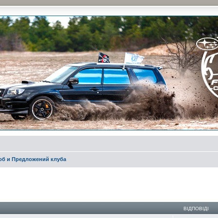
и на природе и еженедельные встречи, скидки от партнеров и просто много общения с д
об и Предложений клуба
ирений пошук
ВІДПОВІДІ