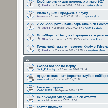
Клубные рамки для номерных знаков 2024!
Pawkez
» 17 квітня 2024, 16:28 » в
Клубные Дела
Вітаю з Днем Народження Клубу!
Авиатор
» 13 жовтня 2022, 00:00 » в
Клубные Дела
2022 Сбор фото - Календарь Ukrainian Foreste
Oleg B
» 16 грудня 2021, 00:44 » в
Клубные Дела
Фото/Відео з 14-го Дня Народження Українськ
Oleg B
» 19 жовтня 2021, 19:27 » в
Встречи Клуба
Група Українського Форестер Клубу в Telegr
Pawkez
» 20 вересня 2019, 21:25 » в
Клубные Дела
ТЕМ
Созрел вопрос по мерчу
Yarik_Poterialsya
» 27 жовтня 2020, 21:04
предложение - чат форестер клуба в вайбере
kavamaister
» 17 серпня 2017, 20:00
Боты на форуме
Vitala210575
» 16 березня 2018, 12:07
Не приходят уведомления об ответах...
jazzz
» 06 листопада 2017, 17:30
аватар профиля