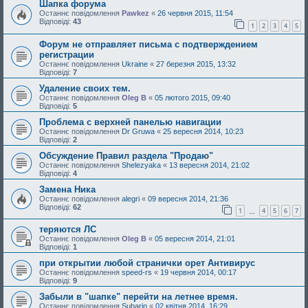
Шапка форума
Останнє повідомлення
Pawkez
«
26 червня 2015, 11:54
Відповіді:
43
1
2
3
4
5
Форум не отправляет письма с подтверждением
регистрации
Останнє повідомлення
Ukraine
«
27 березня 2015, 13:32
Відповіді:
7
Удаление своих тем.
Останнє повідомлення
Oleg B
«
05 лютого 2015, 09:40
Відповіді:
5
Проблема с верхней панелью навигации
Останнє повідомлення
Dr Gruwa
«
25 вересня 2014, 10:23
Відповіді:
2
Обсуждение Правил раздела "Продаю"
Останнє повідомлення
Shelezyaka
«
13 вересня 2014, 21:02
Відповіді:
4
Замена Ника
Останнє повідомлення
alegri
«
09 вересня 2014, 21:36
Відповіді:
62
1
4
5
6
7
…
теряются ЛС
Останнє повідомлення
Oleg B
«
05 вересня 2014, 21:01
Відповіді:
1
при открытии любой странички орет Антивирус
Останнє повідомлення
speed-rs
«
19 червня 2014, 00:17
Відповіді:
9
Забыли в "шапке" перейти на летнее время.
Останнє повідомлення
Subarin
«
02 квітня 2014, 16:29