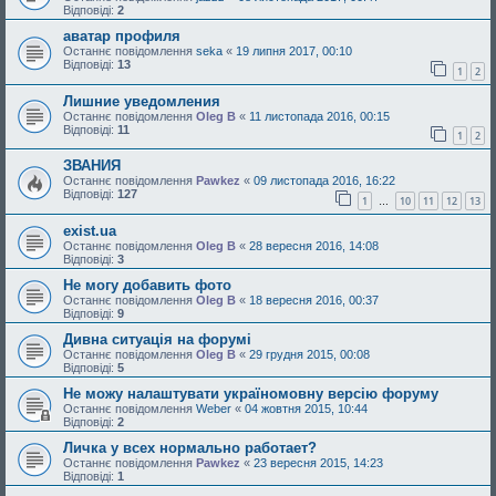
Відповіді:
2
аватар профиля
Останнє повідомлення
seka
«
19 липня 2017, 00:10
Відповіді:
13
1
2
Лишние уведомления
Останнє повідомлення
Oleg B
«
11 листопада 2016, 00:15
Відповіді:
11
1
2
ЗВАНИЯ
Останнє повідомлення
Pawkez
«
09 листопада 2016, 16:22
Відповіді:
127
1
10
11
12
13
…
exist.ua
Останнє повідомлення
Oleg B
«
28 вересня 2016, 14:08
Відповіді:
3
Не могу добавить фото
Останнє повідомлення
Oleg B
«
18 вересня 2016, 00:37
Відповіді:
9
Дивна ситуація на форумі
Останнє повідомлення
Oleg B
«
29 грудня 2015, 00:08
Відповіді:
5
Не можу налаштувати україномовну версію форуму
Останнє повідомлення
Weber
«
04 жовтня 2015, 10:44
Відповіді:
2
Личка у всех нормально работает?
Останнє повідомлення
Pawkez
«
23 вересня 2015, 14:23
Відповіді:
1