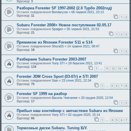
Відповіді:
3
Разборка Forester SF 1997-2002 (2.0 Турбо 2002год)
Останнє повідомлення
Bondaryow
«
06 червня 2021, 23:13
Відповіді:
11
1
2
Subaru Forester 2008+ Новое поступление 02.05.17
Останнє повідомлення
Spalgen
«
05 червня 2021, 21:53
Відповіді:
21
1
2
3
Прямиком из Японии Forester S11 и S14
Останнє повідомлення
Shura55
«
14 травня 2021, 08:47
Відповіді:
18
1
2
Разбираем Subaru Forester 2003-2007
Останнє повідомлення
Yuriy STI
«
29 березня 2021, 13:41
Відповіді:
134
1
11
12
13
14
…
Forester JDM Cross Sport (03-07г) и STI 2007
Останнє повідомлення
Stan
«
23 січня 2021, 22:34
Відповіді:
75
1
5
6
7
8
…
Forester SF 1999 на разбор
Останнє повідомлення
Василь Човганюк
«
20 грудня 2020, 12:04
Відповіді:
17
1
2
Прибыл наш контейнер с запчастями Subaru из Японии
Останнє повідомлення
Yuriy STI
«
02 грудня 2020, 15:14
Відповіді:
66
1
4
5
6
7
…
Тормозные диски Subaru. Tuning Б/У.