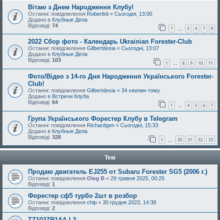
Вітаю з Днем Народження Клубу!
Останнє повідомлення
Robertkit
«
Сьогодні, 13:00
Додано в
Клубные Дела
Відповіді:
74
1
5
6
7
8
…
2022 Сбор фото - Календарь Ukrainian Forester-Club
Останнє повідомлення
Gilbertdesia
«
Сьогодні, 13:07
Додано в
Клубные Дела
Відповіді:
103
1
8
9
10
11
…
Фото/Відео з 14-го Дня Народження Українського Forester-
Club!
Останнє повідомлення
Gilbertdesia
«
34 хвилин тому
Додано в
Встречи Клуба
Відповіді:
64
1
4
5
6
7
…
Група Українського Форестер Клубу в Telegram
Останнє повідомлення
Richardgen
«
Сьогодні, 15:33
Додано в
Клубные Дела
Відповіді:
328
1
30
31
32
33
…
Тем
Продаю двигатель EJ255 от Subaru Forester SG5 (2006 г.)
Останнє повідомлення
Oleg B
«
29 травня 2025, 00:25
Відповіді:
1
Форестер сф5 турбо 2шт в розбор
Останнє повідомлення
chip
«
30 грудня 2023, 14:38
Відповіді:
2
TZ103ZR1AA-L2