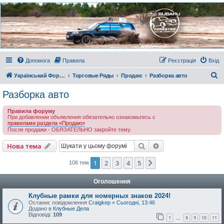
Украинский Форестер
Клуб
Всеукраинский клуб владельцев Subaru Forester. Клубные покатушки на природе и
еженедельные встречи, скидки от партнеров и просто много общения с друзьями.
Присоединяйтесь. Think. Feel. Drive.
Допомога
Правила
Реєстрація
Вхід
П
Український Форестер Клуб
Торговые Ряды
Продаю
Разборка авто
о
Разборка авто
ш
Правила форуму
у
При добавлении объявления обязательно ознакомьтесь с
правилами раздела «Продаю»
к
После продажи - ОБЯЗАТЕЛЬНО закройте тему.
Пошук
Розширений пошу
Нова тема
1
2
3
4
5
Далі
106 тем
Оголошення
Клубные рамки для номерных знаков 2024!
Останнє повідомлення
Craigkep
«
Сьогодні, 13:46
Додано в
Клубные Дела
Відповіді:
109
1
8
9
10
11
…