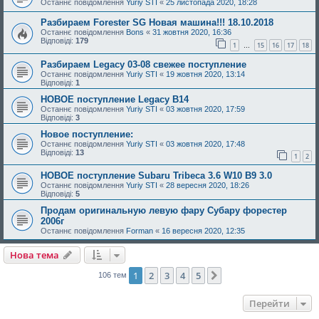
Останнє повідомлення
Yuriy STI
«
25 листопада 2020, 18:28
Разбираем Forester SG Новая машина!!! 18.10.2018
Останнє повідомлення
Bons
«
31 жовтня 2020, 16:36
Відповіді:
179
1
15
16
17
18
…
Разбираем Legacy 03-08 свежее поступление
Останнє повідомлення
Yuriy STI
«
19 жовтня 2020, 13:14
Відповіді:
1
НОВОЕ поступление Legacy B14
Останнє повідомлення
Yuriy STI
«
03 жовтня 2020, 17:59
Відповіді:
3
Новое поступление:
Останнє повідомлення
Yuriy STI
«
03 жовтня 2020, 17:48
Відповіді:
13
1
2
НОВОЕ поступление Subaru Tribeca 3.6 W10 B9 3.0
Останнє повідомлення
Yuriy STI
«
28 вересня 2020, 18:26
Відповіді:
5
Продам оригинальную левую фару Субару форестер
2006г
Останнє повідомлення
Forman
«
16 вересня 2020, 12:35
Нова тема
1
2
3
4
5
Далі
106 тем
Перейти