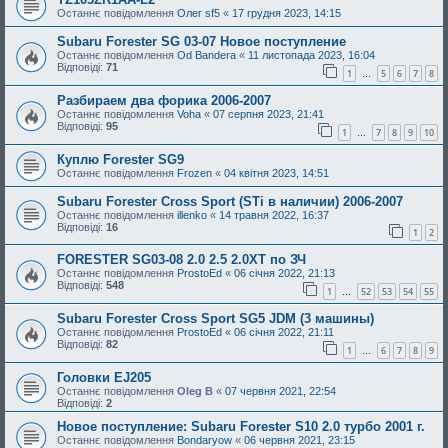
Останнє повідомлення
Олег sf5
«
17 грудня 2023, 14:15
Subaru Forester SG 03-07 Новое поступление
Останнє повідомлення
Od Bandera
«
11 листопада 2023, 16:04
Відповіді:
71
1
5
6
7
8
…
Разбираем два форика 2006-2007
Останнє повідомлення
Voha
«
07 серпня 2023, 21:41
Відповіді:
95
1
7
8
9
10
…
Куплю Forester SG9
Останнє повідомлення
Frozen
«
04 квітня 2023, 14:51
Subaru Forester Cross Sport (STi в наличии) 2006-2007
Останнє повідомлення
illenko
«
14 травня 2022, 16:37
Відповіді:
16
1
2
FORESTER SG03-08 2.0 2.5 2.0XT по ЗЧ
Останнє повідомлення
ProstoEd
«
06 січня 2022, 21:13
Відповіді:
548
1
52
53
54
55
…
Subaru Forester Cross Sport SG5 JDM (3 машины)
Останнє повідомлення
ProstoEd
«
06 січня 2022, 21:11
Відповіді:
82
1
6
7
8
9
…
Головки EJ205
Останнє повідомлення
Oleg B
«
07 червня 2021, 22:54
Відповіді:
2
Новое поступление: Subaru Forester S10 2.0 турбо 2001 г.
Останнє повідомлення
Bondaryow
«
06 червня 2021, 23:15