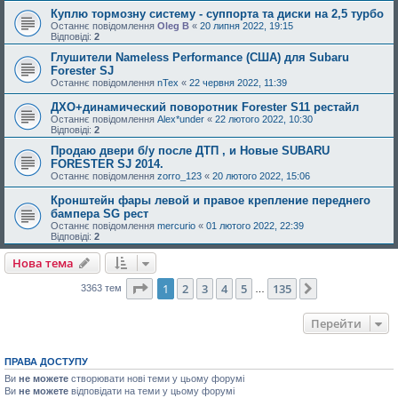
Куплю тормозну систему - суппорта та диски на 2,5 турбо
Останнє повідомлення
Oleg B
«
20 липня 2022, 19:15
Відповіді:
2
Глушители Nameless Performance (США) для Subaru
Forester SJ
Останнє повідомлення
nTex
«
22 червня 2022, 11:39
ДХО+динамический поворотник Forester S11 рестайл
Останнє повідомлення
Alex*under
«
22 лютого 2022, 10:30
Відповіді:
2
Продаю двери б/у после ДТП , и Новые SUBARU
FORESTER SJ 2014.
Останнє повідомлення
zorro_123
«
20 лютого 2022, 15:06
Кронштейн фары левой и правое крепление переднего
бампера SG рест
Останнє повідомлення
mercurio
«
01 лютого 2022, 22:39
Відповіді:
2
Нова тема
Сторінка
1
з
135
1
2
3
4
5
135
Далі
3363 тем
…
Перейти
ПРАВА ДОСТУПУ
Ви
не можете
створювати нові теми у цьому форумі
Ви
не можете
відповідати на теми у цьому форумі