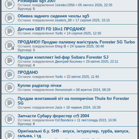
Розбираю sg5 2007
Останнє повідомлення
1strelec1958
«
05 лютого 2026, 22:35
Відповіді:
5
Обивка заднего сидения чехлы sg5
Останнє повідомлення
student_88
«
17 серпня 2025, 15:15
Датчики DEFI FD 10in1 ПРОДАНО!
Останнє повідомлення
Yurlic
«
14 серпня 2025, 12:30
ПРОДАНО!! Продаю паливну магістраль Forester SG Turbo
Останнє повідомлення
Oleg B
«
24 травня 2025, 00:48
Відповіді:
3
Продам комплект led-фар Subaru Forester SJ
Останнє повідомлення
Дмитрий Косенко
«
29 квітня 2025, 22:11
Відповіді:
4
ПРОДАНО
Останнє повідомлення
Yurlic
«
22 квітня 2025, 11:40
Куплю радіатор пічки
Останнє повідомлення
Xenomorph
«
08 жовтня 2024, 08:29
Продам монтажний кіт на поперечіни Thule for Forester
SG
Останнє повідомлення
Jack
«
18 червня 2024, 16:39
Запчасти Субару форестер сг5 2004
Останнє повідомлення
Od Bandera
«
11 листопада 2023, 16:06
Відповіді:
9
Оригінальні б.у. SH9 - впуск, iнтуркулер, турба, випуск,
гальма, і тд