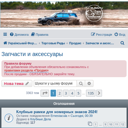
Украинский Форестер
Клуб
Всеукраинский клуб владельцев Subaru Forester. Клубные покатушки на природе и
еженедельные встречи, скидки от партнеров и просто много общения с друзьями.
Присоединяйтесь. Think. Feel. Drive.
Допомога
Правила
Реєстрація
Вхід
П
Український Форестер Клуб
Торговые Ряды
Продаю
Запчасти и аксессуары
о
Запчасти и аксессуары
ш
Правила форуму
у
При добавлении объявления обязательно ознакомьтесь с
правилами раздела «Продаю»
к
После продажи - ОБЯЗАТЕЛЬНО закройте тему.
Пошук
Розширений пошу
Нова тема
Сторінка
1
з
135
1
2
3
4
5
135
Далі
3363 тем
…
Оголошення
Клубные рамки для номерных знаков 2024!
Останнє повідомлення
Ernestacula
«
Сьогодні, 00:39
Додано в
Клубные Дела
Відповіді:
117
1
9
10
11
12
…