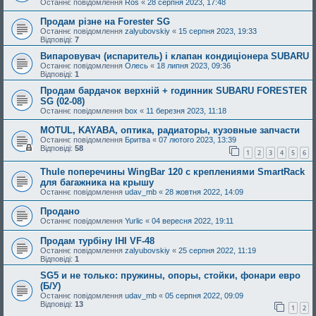
Останнє повідомлення
Ros
«
28 серпня 2023, 17:48
Продам різне на Forester SG
Останнє повідомлення
zalyubovskiy
«
15 серпня 2023, 19:33
Відповіді:
7
Випаровувач (испаритель) і клапан кондиціонера SUBARU
Останнє повідомлення
Олесь
«
18 липня 2023, 09:36
Відповіді:
1
Продам бардачок верхній + годинник SUBARU FORESTER
SG (02-08)
Останнє повідомлення
box
«
11 березня 2023, 11:18
MOTUL, KAYABA, оптика, радиаторы, кузовные запчасти
Останнє повідомлення
Бритва
«
07 лютого 2023, 13:39
Відповіді:
58
1
2
3
4
5
6
Thule поперечины WingBar 120 с креплениями SmartRack
для багажника на крышу
Останнє повідомлення
udav_mb
«
28 жовтня 2022, 14:09
Продано
Останнє повідомлення
Yurlic
«
04 вересня 2022, 19:11
Продам турбіну IHI VF-48
Останнє повідомлення
zalyubovskiy
«
25 серпня 2022, 11:19
Відповіді:
1
SG5 и не только: пружины, опоры, стойки, фонари евро
(Б/У)
Останнє повідомлення
udav_mb
«
05 серпня 2022, 09:09
Відповіді:
13
1
2