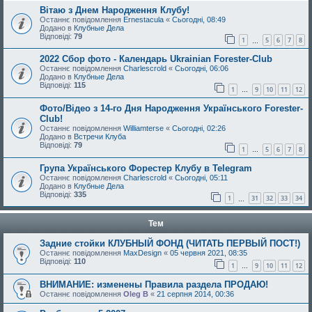
Вітаю з Днем Народження Клубу!
Останнє повідомлення
Ernestacula
«
Сьогодні, 08:49
Додано в
Клубные Дела
Відповіді:
79
1
5
6
7
8
…
2022 Сбор фото - Календарь Ukrainian Forester-Club
Останнє повідомлення
Charlescrold
«
Сьогодні, 06:06
Додано в
Клубные Дела
Відповіді:
115
1
9
10
11
12
…
Фото/Відео з 14-го Дня Народження Українського Forester-
Club!
Останнє повідомлення
Williamterse
«
Сьогодні, 02:26
Додано в
Встречи Клуба
Відповіді:
79
1
5
6
7
8
…
Група Українського Форестер Клубу в Telegram
Останнє повідомлення
Charlescrold
«
Сьогодні, 05:11
Додано в
Клубные Дела
Відповіді:
335
1
31
32
33
34
…
Тем
Задние стойки КЛУБНЫЙ ФОНД (ЧИТАТЬ ПЕРВЫЙ ПОСТ!)
Останнє повідомлення
MaxDesign
«
05 червня 2021, 08:35
Відповіді:
110
1
9
10
11
12
…
ВНИМАНИЕ: изменены Правила раздела ПРОДАЮ!
Останнє повідомлення
Oleg B
«
21 серпня 2014, 00:36