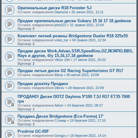
Оригинальные диски R18 Forester SJ
Останнє повідомлення
Diamond
«
20 липня 2021, 12:11
Продам оригинальные диски Subaru 15 16 17 18 дюймов
Останнє повідомлення
john222
«
31 травня 2021, 22:54
Відповіді:
5
Комплект летней резины Bridgestone Dueler R18 225х55
Останнє повідомлення
vetal_zar
«
04 травня 2021, 12:34
Відповіді:
2
Продам диски Work,Advan,SSR,Speedline,OZ,ВСМПО,BBS,
Rays и другие, б/у 15,16,17,18 дюймов
Останнє повідомлення
Viktor 194
«
17 квітня 2021, 20:20
Відповіді:
2
Продам литые диски OZ Racing Superturismo GT R17
Останнє повідомлення
Elena
«
05 квітня 2021, 10:09
Продам докатку Продано
Останнє повідомлення
Dibrov
«
24 березня 2021, 22:09
ПРОДАНО! Диски DOTZ Daytona 5*100 7,5J R17 ET35 7000
грн
Останнє повідомлення
Adver
«
24 березня 2021, 08:27
Відповіді:
1
Продано.Диски Bridgestone (Eco-Forme) 17'
Останнє повідомлення
Стожар
«
19 березня 2021, 17:10
Відповіді:
3
Prodrive GC-05F
Останнє повідомлення
Gengzu
«
18 березня 2021, 14:14