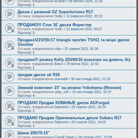
Останнє повідомлення
ez3kiel
«
08 лютого 2026, 21:28
Відповіді:
1
Диски с резиной OZ Superturismo R17
Останнє повідомлення
Yurlic
«
12 вересня 2022, 20:13
ПРОДАНО!!! Сток 16' диски Форестер
Останнє повідомлення
Yurlic
«
12 вересня 2022, 00:27
Відповіді:
2
Продано!215/55/r17 triangle sportex TSH11 та міцні диски
ShinGer
Останнє повідомлення
chip
«
15 травня 2022, 05:38
Відповіді:
1
продано!!! резину Kelly 225/60/16 всесезон на дожечь б/у
Останнє повідомлення
$okol
«
29 квітня 2022, 12:42
Відповіді:
1
продам диски sti R18
Останнє повідомлення
maxwelll
«
30 листопада 2021, 21:15
Зимний комплект 15" на резине Yokohama (Япония)
Останнє повідомлення
udav_mb
«
19 листопада 2021, 16:37
Відповіді:
4
ПРОДАНО Продам КОВАНЫЕ диски AGForged
Останнє повідомлення
Daimond
«
29 серпня 2021, 19:24
Відповіді:
1
ПРОДАНО Продам Оригинальные диски Subaru R17
Останнє повідомлення
Daimond
«
29 серпня 2021, 19:23
Відповіді:
1
Шини 205/70-15"
Останнє повідомлення
Сергій Токер
«
28 серпня 2021, 16:59