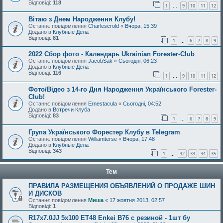
Відповіді:
118
1
9
10
11
12
…
Вітаю з Днем Народження Клубу!
Останнє повідомлення
Charlescrold
«
Вчора, 15:39
Додано в
Клубные Дела
Відповіді:
81
1
6
7
8
9
…
2022 Сбор фото - Календарь Ukrainian Forester-Club
Останнє повідомлення
JacobSak
«
Сьогодні, 06:23
Додано в
Клубные Дела
Відповіді:
116
1
9
10
11
12
…
Фото/Відео з 14-го Дня Народження Українського Forester-
Club!
Останнє повідомлення
Ernestacula
«
Сьогодні, 04:52
Додано в
Встречи Клуба
Відповіді:
83
1
6
7
8
9
…
Група Українського Форестер Клубу в Telegram
Останнє повідомлення
Williamterse
«
Вчора, 17:48
Додано в
Клубные Дела
Відповіді:
343
1
32
33
34
35
…
Тем
ПРАВИЛА РАЗМЕЩЕНИЯ ОБЪЯВЛЕНИЙ О ПРОДАЖЕ ШИН
И ДИСКОВ
Останнє повідомлення
Миша
«
17 жовтня 2013, 02:57
Відповіді:
1
R17х7.0JJ 5x100 ET48 Enkei B76 с резиной - 1шт бу