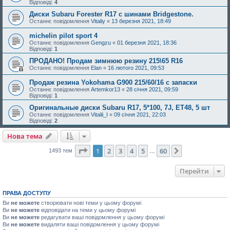
Відповіді:
4
Диски Subaru Forester R17 с шинами Bridgestone.
Останнє повідомлення
Vitaliy
«
13 березня 2021, 18:49
michelin pilot sport 4
Останнє повідомлення
Gengzu
«
01 березня 2021, 18:36
Відповіді:
1
ПРОДАНО! Продам зимнюю резину 215\65 R16
Останнє повідомлення
Elan
«
16 лютого 2021, 09:53
Продаж резина Yokohama G900 215/60/16 с запаски
Останнє повідомлення
Artemkor13
«
28 січня 2021, 09:59
Відповіді:
1
Оригинальные диски Subaru R17, 5*100, 7J, ЕТ48, 5 шт
Останнє повідомлення
Vitalii_I
«
09 січня 2021, 22:03
Відповіді:
2
Нова тема
Сторінка
1
з
60
1
2
3
4
5
60
Далі
1493 тем
…
Перейти
ПРАВА ДОСТУПУ
Ви
не можете
створювати нові теми у цьому форумі
Ви
не можете
відповідати на теми у цьому форумі
Ви
не можете
редагувати ваші повідомлення у цьому форумі
Ви
не можете
видаляти ваші повідомлення у цьому форумі