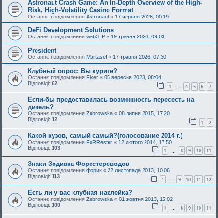
Astronaut Crash Game: An In-Depth Overview of the High-
Risk, High-Volatility Casino Format
Останнє повідомлення
Astronaut
«
17 червня 2026, 00:19
DeFi Development Solutions
Останнє повідомлення
web3_P
«
19 травня 2026, 09:03
President
Останнє повідомлення
Martasef
«
17 травня 2026, 07:30
Клубный опрос: Вы курите?
Останнє повідомлення
Fixer
«
05 вересня 2023, 08:04
Відповіді:
62
1
4
5
6
7
…
Если-бы предоставилась возможность пересесть на
дизель?
Останнє повідомлення
Zubrowska
«
08 липня 2015, 17:20
Відповіді:
12
1
2
Какой кузов, самый самый?(голосование 2014 г.)
Останнє повідомлення
FoRRester
«
12 лютого 2014, 17:50
Відповіді:
103
1
8
9
10
11
…
Знаки Зодиака Форестероводов
Останнє повідомлення
форик
«
22 листопада 2013, 10:06
Відповіді:
113
1
9
10
11
12
…
Есть ли у вас клубная наклейка?
Останнє повідомлення
Zubrowska
«
01 жовтня 2013, 15:02
Відповіді:
100
1
8
9
10
11
…