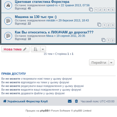
Цветовая статистика Форестера
Останнє повідомлення
speed-rs
«
22 травня 2013, 07:56
Відповіді:
45
1
2
3
4
5
Машина за 130 тыс грн :)
Останнє повідомлення
mirddin
«
29 березня 2013, 18:43
Відповіді:
22
1
2
3
Как Вы относитесь к ЛИХАЧАМ до дорогах???
Останнє повідомлення
Миха
«
19 серпня 2011, 20:35
Відповіді:
18
1
2
Нова тема
15 тем • Сторінка
1
з
1
Перейти
ПРАВА ДОСТУПУ
Ви
не можете
створювати нові теми у цьому форумі
Ви
не можете
відповідати на теми у цьому форумі
Ви
не можете
редагувати ваші повідомлення у цьому форумі
Ви
не можете
видаляти ваші повідомлення у цьому форумі
Ви
не можете
додавати файли у цьому форумі
Український Форестер Клуб
Часовий пояс
UTC+03:00
Працює на
phpBB
® Forum Software © phpBB Limited