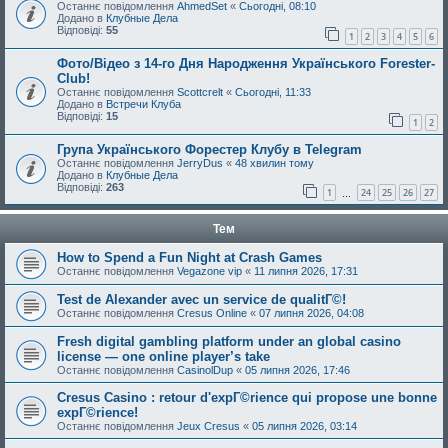
Останнє повідомлення
AhmedSet
«
Сьогодні, 08:10
Додано в
Клубные Дела
Відповіді:
55
1
2
3
4
5
6
Фото/Відео з 14-го Дня Народження Українського Forester-
Club!
Останнє повідомлення
Scottcrelt
«
Сьогодні, 11:33
Додано в
Встречи Клуба
Відповіді:
15
1
2
Група Українського Форестер Клубу в Telegram
Останнє повідомлення
JerryDus
«
48 хвилин тому
Додано в
Клубные Дела
Відповіді:
263
1
24
25
26
27
…
Тем
How to Spend a Fun Night at Crash Games
Останнє повідомлення
Vegazone vip
«
11 липня 2026, 17:31
Test de Alexander avec un service de qualitГ©!
Останнє повідомлення
Cresus Online
«
07 липня 2026, 04:08
Fresh digital gambling platform under an global casino
license — one online player’s take
Останнє повідомлення
CasinolDup
«
05 липня 2026, 17:46
Cresus Casino : retour d'expГ©rience qui propose une bonne
expГ©rience!
Останнє повідомлення
Jeux Cresus
«
05 липня 2026, 03:14