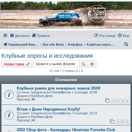
Украинский Форестер
Клуб
Всеукраинский клуб владельцев Subaru Forester. Клубные покатушки на природе и
еженедельные встречи, скидки от партнеров и просто много общения с друзьями.
Присоединяйтесь. Think. Feel. Drive.
Допомога
Правила
Реєстрація
Вхід
П
Український Форестер Клуб
Все обо Всем
Кофейня
Клубные опросы и исследования
о
Клубные опросы и исследования
ш
Пошук
Розширений пошу
Нова тема
у
15 тем • Сторінка
1
з
1
к
Оголошення
Клубные рамки для номерных знаков 2024!
Останнє повідомлення
Randallbrony
«
Сьогодні, 10:08
Додано в
Клубные Дела
Відповіді:
38
1
2
3
4
Вітаю з Днем Народження Клубу!
Останнє повідомлення
Randallbrony
«
Сьогодні, 10:21
Додано в
Клубные Дела
Відповіді:
24
1
2
3
2022 Сбор фото - Календарь Ukrainian Forester-Club