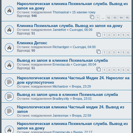
Наркологическая клиника Похмельная служба. Вывод из
запоя на дому
Останнє повідомлення
Thomaskal
«
15 хвилин тому
Відповіді:
946
1
92
93
94
95
…
Клиника Похмельная служба. Вывод из запоя на дому
Останнє повідомлення
JamieKet
«
Сьогодні, 06:09
Відповіді:
51
1
2
3
4
5
6
Клиника Детокс
Останнє повідомлення
Richardgen
«
Сьогодні, 04:00
Відповіді:
50
1
2
3
4
5
6
Вывод из запоя в клинике Похмельная служба
Останнє повідомлення
Ernestacula
«
Сьогодні, 00:04
Відповіді:
51
1
2
3
4
5
6
Наркологическая клиника Частный Медик 24. Нарколог на
дом круглосуточно
Останнє повідомлення
Michaelzer
«
Вчора, 23:29
Вывод из запоя цена в клинике Похмельная служба
Останнє повідомлення
Bradleyzitly
«
Вчора, 23:01
Наркологическая клиника Частный медик 24. Вывод из
запоя
Останнє повідомлення
Jamesmax
«
Вчора, 22:59
Наркологическая клиника Похмельная служба. Вывод из
запоя на дому
Останнє повідомлення
Ernestacula
«
Вчора, 22:17