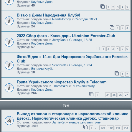
Додано в
Клубные Дела
Відповіді:
49
1
2
3
4
5
Вітаю з Днем Народження Клубу!
Останнє повідомлення
Randallbrony
«
Сьогодні, 10:21
Додано в
Клубные Дела
Відповіді:
24
1
2
3
2022 Сбор фото - Календарь Ukrainian Forester-Club
Останнє повідомлення
JerryDus
«
Сьогодні, 13:28
Додано в
Клубные Дела
Відповіді:
57
1
2
3
4
5
6
Фото/Відео з 14-го Дня Народження Українського Forester-
Club!
Останнє повідомлення
Scottcrelt
«
Сьогодні, 13:34
Додано в
Встречи Клуба
Відповіді:
18
1
2
Група Українського Форестер Клубу в Telegram
Останнє повідомлення
Thomaskal
«
59 хвилин тому
Додано в
Клубные Дела
Відповіді:
264
1
24
25
26
27
…
Тем
Вывод из запоя в стационаре в наркологической клинике
Детокс. Наркологическая клиника Детокс. Стационар
Останнє повідомлення
JamieKet
«
менше хвилини тому
Відповіді:
1416
1
139
140
141
142
…