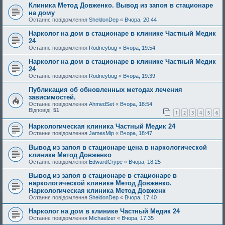
Клиника Метод Довженко. Вывод из запоя в стационаре
на дому
Останнє повідомлення
SheldonDep
«
Вчора, 20:44
Нарколог на дом в стационаре в клинике Частный Медик
24
Останнє повідомлення
Rodneybug
«
Вчора, 19:54
Нарколог на дом в стационаре в клинике Частный Медик
24
Останнє повідомлення
Rodneybug
«
Вчора, 19:39
Публикация об обновленных методах лечения
зависимостей.
Останнє повідомлення
AhmedSet
«
Вчора, 18:54
Відповіді:
51
1
2
3
4
5
6
Наркологическая клиника Частный Медик 24
Останнє повідомлення
JamesMip
«
Вчора, 18:47
Вывод из запоя в стационаре цена в наркологической
клинике Метод Довженко
Останнє повідомлення
EdwardCrype
«
Вчора, 18:25
Вывод из запоя в стационаре в стационаре в
наркологической клинике Метод Довженко.
Наркологическая клиника Метод Довженк
Останнє повідомлення
SheldonDep
«
Вчора, 17:40
Нарколог на дом в клинике Частный Медик 24
Останнє повідомлення
Michaelzer
«
Вчора, 17:35