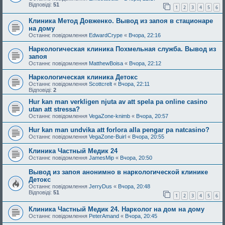
Відповіді:
51
1
2
3
4
5
6
Клиника Метод Довженко. Вывод из запоя в стационаре
на дому
Останнє повідомлення
EdwardCrype
«
Вчора, 22:16
Наркологическая клиника Похмельная служба. Вывод из
запоя
Останнє повідомлення
MatthewBoisa
«
Вчора, 22:12
Наркологическая клиника Детокс
Останнє повідомлення
Scottcrelt
«
Вчора, 22:11
Відповіді:
2
Hur kan man verkligen njuta av att spela pa online casino
utan att stressa?
Останнє повідомлення
VegaZone-knimb
«
Вчора, 20:57
Hur kan man undvika att forlora alla pengar pa natcasino?
Останнє повідомлення
VegaZone-Buirl
«
Вчора, 20:55
Клиника Частный Медик 24
Останнє повідомлення
JamesMip
«
Вчора, 20:50
Вывод из запоя анонимно в наркологической клинике
Детокс
Останнє повідомлення
JerryDus
«
Вчора, 20:48
Відповіді:
51
1
2
3
4
5
6
Клиника Частный Медик 24. Нарколог на дом на дому
Останнє повідомлення
PeterAmand
«
Вчора, 20:45