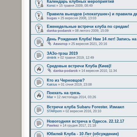
Календарь клубных мероприятий
Konst
» 15 травня 2009, 08:49
Правила выездов («покатушек») и правила д
bugas
» 25 вересня 2008, 13:03
Еженедельные встречи клуба по средам!
danka-podarok
» 08 лютого 2009, 15:09
День Рождения Клуба! Нам 14 лет! Запись на
Авиатор
» 25 вересня 2021, 20:16
ЗАЗо-трэш 2019
dmitrik
» 02 травня 2019, 12:49
Средовые встречи Клуба (Киев)!
danka-podarok
» 14 вересня 2010, 11:34
Кто из Черновцов?
Kaktus
» 01 січня 2019, 23:08
Поехать на грязь
Miar
» 12 листопада 2014, 03:26
Встречи клуба Subaru Forester. Измаил
STARpom
» 02 вересня 2016, 20:10
Новогодняя встреча в Одессе. 22.12.17
Pawkez
» 14 грудня 2017, 21:18
Юбилей Клуба - 10 Лет (обсуждение)