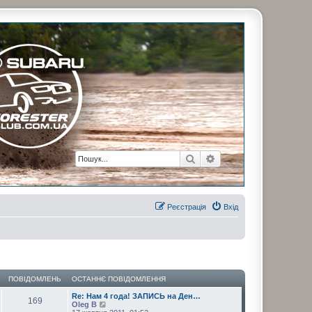
рузьями. Присоединяйтесь. Think. Feel. Drive.
Пошук
Розширений пошук
Реєстрація
Вхід
ПОВІДОМЛЕНЬ
ОСТАННЄ ПОВІДОМЛЕННЯ
Re: Нам 4 года! ЗАПИСЬ на Ден…
169
П
Oleg B