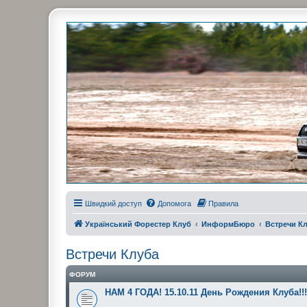
Украинский Форестер Клуб
Всеукраинский клуб владельцев Subaru Forester. Клубные покатушк
Швидкий доступ
Допомога
Правила
Український Форестер Клуб
ИнформБюро
Встречи К
Встречи Клуба
ФОРУМ
НАМ 4 ГОДА! 15.10.11 День Рождения Клуба!!!