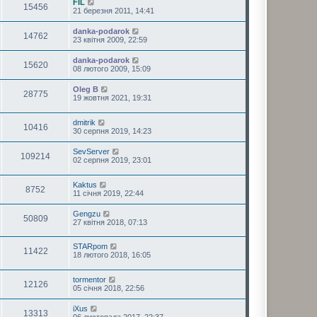
FIL
15456
21 березня 2011, 14:41
danka-podarok
14762
23 квітня 2009, 22:59
danka-podarok
15620
08 лютого 2009, 15:09
Oleg B
28775
19 жовтня 2021, 19:31
dmitrik
10416
30 серпня 2019, 14:23
SevServer
109214
02 серпня 2019, 23:01
Kaktus
8752
11 січня 2019, 22:44
Gengzu
50809
27 квітня 2018, 07:13
STARpom
11422
18 лютого 2018, 16:05
tormentor
12126
05 січня 2018, 22:56
iXus
13313