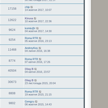
06 листопада 2017, 22:37
chip
17158
14 жовтня 2017, 10:07
Kiruxa
12622
10 жовтня 2017, 22:36
komis@r
9624
04 жовтня 2017, 14:30
Roma RTR
9254
05 жовтня 2016, 23:13
AndreyKos
11468
04 липня 2016, 16:38
Roma RTR
8774
07 квітня 2016, 17:26
Oleg B
40504
04 квітня 2016, 23:57
Oleg B
30673
23 листопада 2015, 20:04
Roma RTR
8808
19 жовтня 2015, 21:15
Gengzu
9802
06 жовтня 2015, 14:43