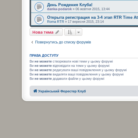
День Рождения Клуба!
danka-podarok
» 06 жовтня 2015, 13:44
Открыта регистрация на 3-4 этап RTR Time At
Roma RTR
» 17 вересня 2015, 23:14
Нова тема
Повернутись до списку форумів
ПРАВА ДОСТУПУ
Ви
не можете
створювати нові теми у цьому форумі
Ви
не можете
відповідати на теми у цьому форумі
Ви
не можете
редагувати ваші повідомлення у цьому форумі
Ви
не можете
видаляти ваші повідомлення у цьому форумі
Ви
не можете
додавати файли у цьому форумі
Український Форестер Клуб