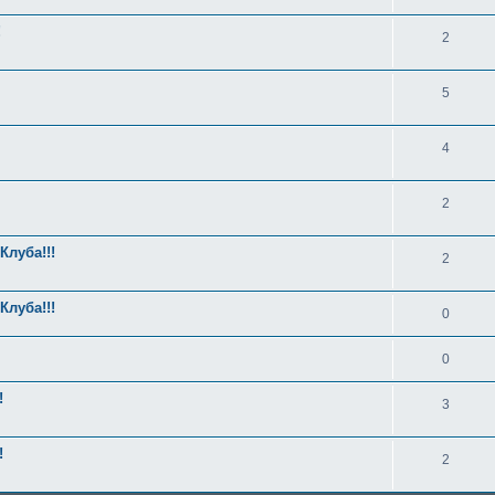
!
2
5
4
2
Клуба!!!
2
Клуба!!!
0
0
!
3
!
2