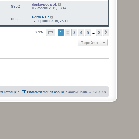
danka-podarok
8802
06 жовтня 2015, 13:44
Roma RTR
8861
17 вересня 2015, 23:14
Сторінка
1
з
8
1
2
3
4
5
8
Далі
178 тем
…
Перейти
дміністрацією
Видалити файли cookie
Часовий пояс
UTC+03:00