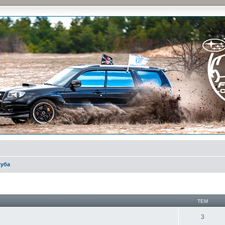
и на природе и еженедельные встречи, скидки от партнеров и просто много общения с д
луба
ТЕМ
3