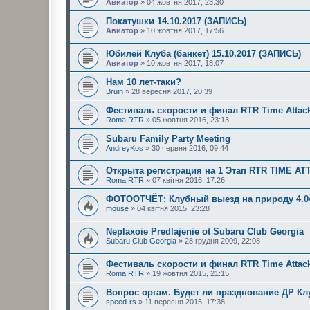
Авиатор
» 04 жовтня 2017, 23:30
Покатушки 14.10.2017 (ЗАПИСЬ)
Авиатор
» 10 жовтня 2017, 17:56
Юбилей Клуба (банкет) 15.10.2017 (ЗАПИСЬ)
Авиатор
» 10 жовтня 2017, 18:07
Нам 10 лет-таки?
Bruin
» 28 вересня 2017, 20:39
Фестиваль скорости и финал RTR Time Attack
Roma RTR
» 05 жовтня 2016, 23:13
Subaru Family Party Meeting
AndreyKos
» 30 червня 2016, 09:44
Открыта регистрация на 1 Этап RTR TIME AT
Roma RTR
» 07 квітня 2016, 17:26
ФОТООТЧЁТ: Клубный выезд на природу 4.0
mouse
» 04 квітня 2015, 23:28
Neplaxoie Predlajenie ot Subaru Club Georgia
Subaru Club Georgia
» 28 грудня 2009, 22:08
Фестиваль скорости и финал RTR Time Attac
Roma RTR
» 19 жовтня 2015, 21:15
Вопрос оргам. Будет ли празднование ДР Кл
speed-rs
» 11 вересня 2015, 17:38