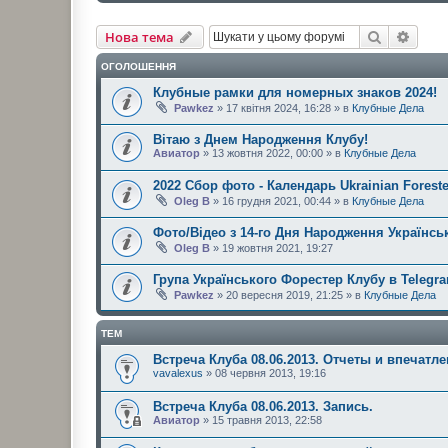
Пошук
Розш
Нова тема
ОГОЛОШЕННЯ
Клубные рамки для номерных знаков 2024!
Pawkez
» 17 квітня 2024, 16:28 » в
Клубные Дела
Вітаю з Днем Народження Клубу!
Авиатор
» 13 жовтня 2022, 00:00 » в
Клубные Дела
2022 Сбор фото - Календарь Ukrainian Foreste
Oleg B
» 16 грудня 2021, 00:44 » в
Клубные Дела
Фото/Відео з 14-го Дня Народження Українськ
Oleg B
» 19 жовтня 2021, 19:27
Група Українського Форестер Клубу в Telegr
Pawkez
» 20 вересня 2019, 21:25 » в
Клубные Дела
ТЕМ
Встреча Клуба 08.06.2013. Отчеты и впечатл
vavalexus
» 08 червня 2013, 19:16
Встреча Клуба 08.06.2013. Запись.
Авиатор
» 15 травня 2013, 22:58