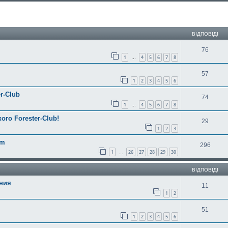
ирений пошук
ВІДПОВІДІ
76
1
4
5
6
7
8
…
57
1
2
3
4
5
6
r-Club
74
1
4
5
6
7
8
…
ого Forester-Club!
29
1
2
3
am
296
1
26
27
28
29
30
…
ВІДПОВІДІ
ения
11
1
2
51
1
2
3
4
5
6