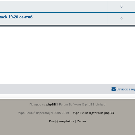
0
tack 19-20 сентяб
0
Зв'язок з а
Працює на
phpBB
® Forum Software © phpBB Limited
Український переклад © 2005-2019
Українська підтримка phpBB
Конфіденційність
|
Умови